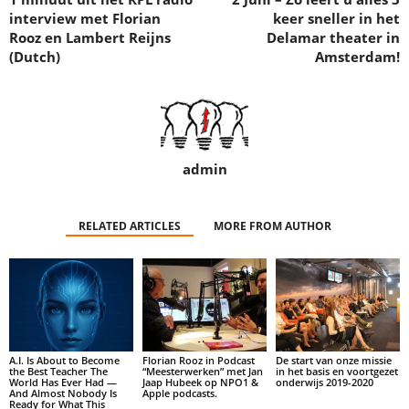
interview met Florian
keer sneller in het
Rooz en Lambert Reijns
Delamar theater in
(Dutch)
Amsterdam!
admin
RELATED ARTICLES
MORE FROM AUTHOR
A.I. Is About to Become
Florian Rooz in Podcast
De start van onze missie
the Best Teacher The
“Meesterwerken” met Jan
in het basis en voortgezet
World Has Ever Had —
Jaap Hubeek op NPO1 &
onderwijs 2019-2020
And Almost Nobody Is
Apple podcasts.
Ready for What This