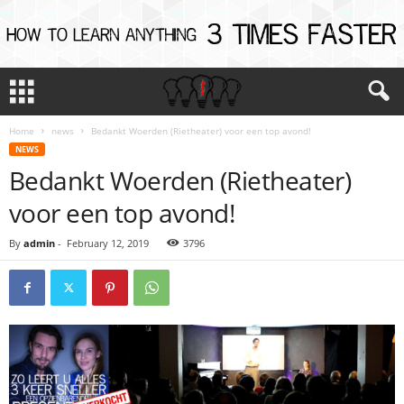
Home
news
Bedankt Woerden (Rietheater) voor een top avond!
NEWS
Bedankt Woerden (Rietheater)
voor een top avond!
By
admin
-
February 12, 2019
3796